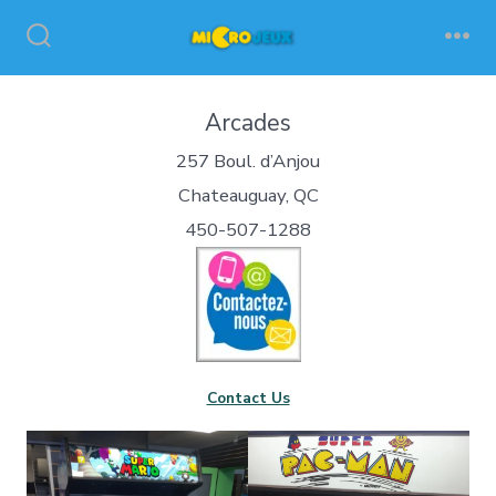
Skip
to
Search
Me
Toggle
content
Arcades
257 Boul. d’Anjou
Chateauguay, QC
450-507-1288
Contact Us