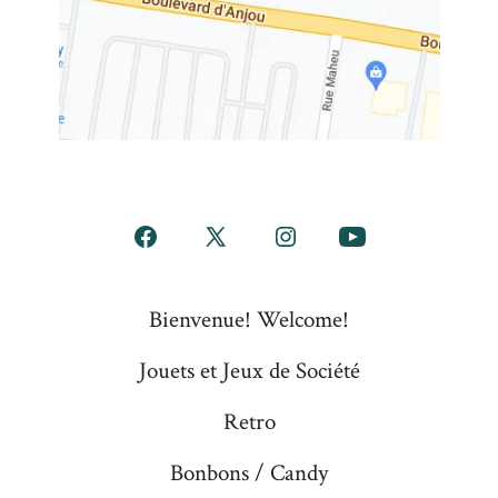
Open
Open
Open
Open
Facebook
X
Instagram
YouTube
Bienvenue! Welcome!
in
in
in
in
a
a
a
a
Jouets et Jeux de Société
new
new
new
new
Retro
tab
tab
tab
tab
Bonbons / Candy